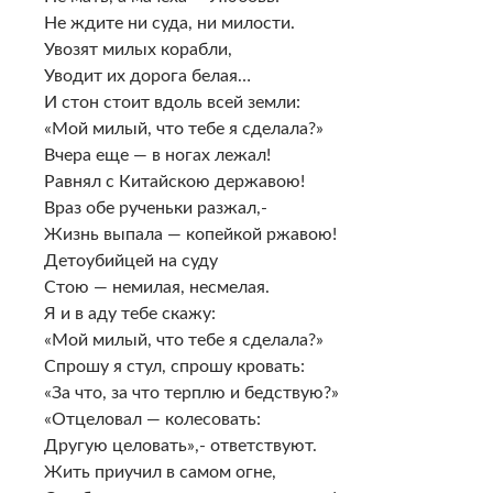
Не ждите ни суда, ни милости.
Увозят милых корабли,
Уводит их дорога белая…
И стон стоит вдоль всей земли:
«Мой милый, что тебе я сделала?»
Вчера еще — в ногах лежал!
Равнял с Китайскою державою!
Враз обе рученьки разжал,-
Жизнь выпала — копейкой ржавою!
Детоубийцей на суду
Стою — немилая, несмелая.
Я и в аду тебе скажу:
«Мой милый, что тебе я сделала?»
Спрошу я стул, спрошу кровать:
«За что, за что терплю и бедствую?»
«Отцеловал — колесовать:
Другую целовать»,- ответствуют.
Жить приучил в самом огне,