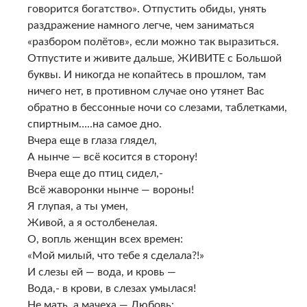
говорится богатство». Отпустить обиды, унять
раздражение намного легче, чем заниматься
«разбором полётов», если можно так выразиться.
Отпустите и живите дальше, ЖИВИТЕ с Большой
буквы. И никогда не копайтесь в прошлом, там
ничего нет, в противном случае оно утянет Вас
обратно в бессонные ночи со слезами, таблетками,
спиртным…..на самое дно.
Вчера еще в глаза глядел,
А нынче — всё косится в сторону!
Вчера еще до птиц сидел,-
Всё жаворонки нынче — вороны!
Я глупая, а ты умен,
Живой, а я остолбенелая.
О, вопль женщин всех времен:
«Мой милый, что тебе я сделала?!»
И слезы ей — вода, и кровь —
Вода,- в крови, в слезах умылася!
Не мать, а мачеха — Любовь: