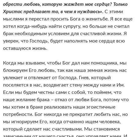
обрести любовь, которую жаждет мое сердце? Только
Христос предлагает то, в чем я нуждаюсь»
.
С этими
мыслями я перестал просить Бога о женитьбе. Я все еще
хотел когда-нибудь найти супругу, но больше не считал
брак необходимым условием для счастливой жизни. Я
уверен, что Господь, будет наполнять мое сердце всю
оставшуюся жизнь.
Когда мы взываем, чтобы Бог дал нам помощника, мы
блокируем Его любовь, так как наша земная жизнь нас
увлекает и отвлекает от Господа. Гнев, который
поселяется в нас, воздвигает стену между нами и Им.
Если мы будем честны сами с собой, то поймем, что
наше желание брака – отказ от любви Бога, потому что
мы хотим в браке реализовать наши эгоистичные
потребности. Бог никогда не прекратит любить нас, но
мы игнорируем Его, когда отчаянно ищем человека,
который сделает нас счастливыми. Мы становимся
зависимыми от нашего счастья, оно управляет нами. И